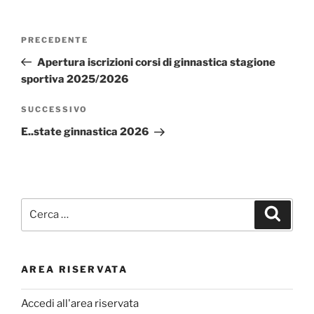
Navigazione
Articolo
PRECEDENTE
articoli
precedente:
Apertura iscrizioni corsi di ginnastica stagione
sportiva 2025/2026
Articolo
SUCCESSIVO
successivo
E..state ginnastica 2026
Cerca:
Cerca
AREA RISERVATA
Accedi all'area riservata